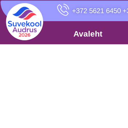
+372 5621 6450
+
Avaleht