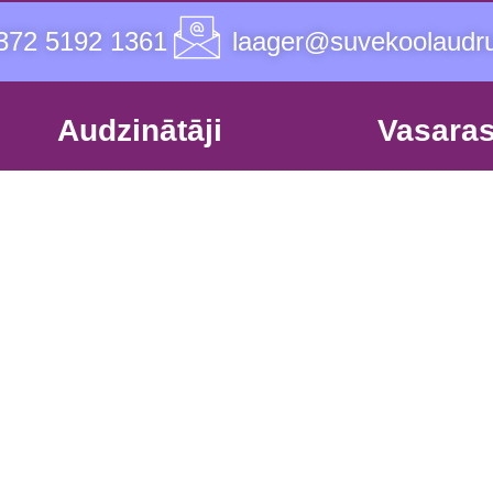
372 5192 1361
laager@suvekoolaudr
Audzinātāji
Vasaras