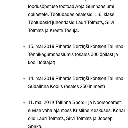
loodusõpetuse töötoad Abja Gümnaasiumi
õpilastele. Töötubades osalesid 1.-6. klass.
Töötubasid juhendasid Lauri Tolmats, Silvi
Tolmats ja Kreete Tasuja.
15. mai 2019 Rihards Bērziņši kontsert Tallinna
Tehnikagümnaasiumis (osales 300 õpilast ja
kooli töötajat)
14. mai 2019 Rihards Bērziņši kontsert Tallinna
Südalinna Koolis (osales 250 inimest)
11. mai 2019 Tallinna Spordi- ja Noorsooameti
suvise vaba aja mess Kristiine Keskuses. Kohal
olid Lauri Tolmats, Silvi Tolmats ja Joosep
Spirka.