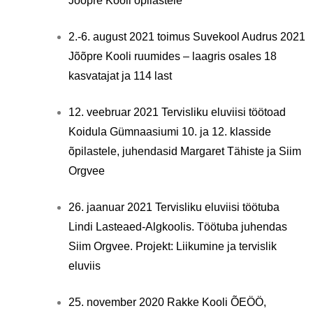
Jõõpre Kooli õpilastele
2.-6. august 2021 toimus Suvekool Audrus 2021
Jõõpre Kooli ruumides – laagris osales 18
kasvatajat ja 114 last
12. veebruar 2021 Tervisliku eluviisi töötoad
Koidula Gümnaasiumi 10. ja 12. klasside
õpilastele, juhendasid Margaret Tähiste ja Siim
Orgvee
26. jaanuar 2021 Tervisliku eluviisi töötuba
Lindi Lasteaed-Algkoolis. Töötuba juhendas
Siim Orgvee. Projekt: Liikumine ja tervislik
eluviis
25. november 2020 Rakke Kooli ÕEÖÖ,